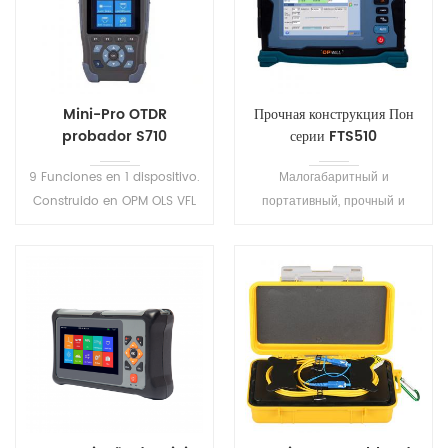
Mini-Pro OTDR
Прочная конструкция Пон
probador S710
серии FTS510
рефлектометра
9 Funciones en 1 dispositivo.
Малогабаритный и
Construido en OPM OLS VFL
портативный, прочный и
Mapa de Eventos de Ethernet
долговечный. С специально
RJ45 del Cable de la
конструированная для
Secuencia de Distancia
конструкции и обслуживания
Tracker . Uno-haga clic en
сети PON.
prueba automática,
automática para guardar el
archivo, análisis automático
de los resultados de la
prueba .