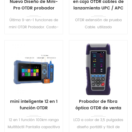
Nuevo Diseño de Mini-
en caja OTDR cables de
Pro OTDR probador
lanzamiento UPC / APC
S740
Última 9-en-1 funciones de
OTDR extensión de prueba
mini OTDR Probador. Costo-
Cable. utilizado
efectiva óptica de análisis de
principalmente para
red, equipos de prueba, con
componer el OTDR prueba de
las características de peso
área ciega, la mitad de la
ligero, fácilmente utilizable.
fibra óptica sin cualquier
junta de fusión, tamaño
pequeño, peso ligero, fácil de
transportar.
mini inteligente 12 en 1
Probador de fibra
función OTDR
óptica OTDR de venta
caliente
12 en 1 función 100km rango
LCD a color de 3,5 pulgadas
Multitáctil Pantalla capacitiva
diseño portátil y fácil de