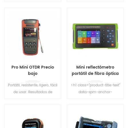
admite nueva función de
llevar.
aumento de gestos y
captura de pantalla
Pro Mini OTDR Precio
Mini reflectómetro
bajo
portátil de fibra óptica
OTDR S291
Portátil, resistente, ligero, fácil
<h1 class="product-title-text"
de usar. Resultados de
data-spm-anchor-
prueba más precisos y mejor
id="a2g0o.detail.1000016.i3.c7071
repetibilidad. Diseño de
style="box-sizing:border-
control de ancho de pulso
box;-webkit-tap-highlight-
automático para garantizar
color:
una operación conveniente.
transparente;contorno:0px;marge