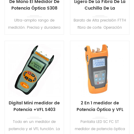
De Mano El Medidor De
Ligero De La Fibra De La
Potencia Óptica S308
Cuchilla De La
Herramienta D10
Ultra-amplio rango de
Barato de Alta precisión FTTH
medición. Precisa y duradera
fibra de corte. Operación
medidor portátil diseñado
Simple con amplia apertura
para la instalación,
de la tapa.
operación y mantenimiento
de la red de fibra óptica.
Digital Mini medidor de
2 En 1 medidor de
Potencia +VFL S403
Potencia Óptica y VFL
S405
Todo en un medidor de
Pantalla LED SC FC ST
potencia y el VFL función. La
medidor de potencia óptica