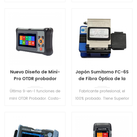
mayoría de Tamaño
con el VFL función T su tester
compacto, ideal para la
permite realizar tanto la
operación de campo. Con la
potencia óptica/mediciones
longitud de onda de la
de pérdidas y fallos en la
función de memoria, de
Fibra de seguimiento visual.
inicio, se mostrará el último
cierre de la longitud de onda
conjunto .
Nuevo Diseño de Mini-
Japón Sumitomo FC-6S
Pro OTDR probador
de Fibra Óptica de la
S740
Cuchilla
Última 9-en-1 funciones de
Fabricante profesional, el
mini OTDR Probador. Costo-
100% probado. Tiene Superior
efectiva óptica de análisis de
Altura de la Cuchilla y de
red, equipos de prueba, con
Rotación de Ajuste.
las características de peso
ligero, fácilmente utilizable.