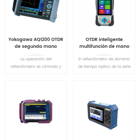
Yokogawa AQ1200 OTDR
OTDR inteligente
de segunda mano
multifunción de mano
S720
La operación del
El reflectómetro de dominio
reflectómetro es cómoda y
de tiempo óptico de la serie
eficiente debido al software
inteligente adopta una
fácil de usar, el análisis de
pantalla táctil capacitiva a
aprobación/falla y la
color de 3,5 pulgadas, que es
capacidad de guardar los
fácil de operar. Integra ocho
ajustes de configuración. Un
funciones principales, como
inicio rápido de 10 segundos
OTDR, mapa de eventos,
ayuda a minimizar el tiempo
fuente de luz estable,
de operación.
medidor de potencia óptica,
fuente de luz roja, prueba de