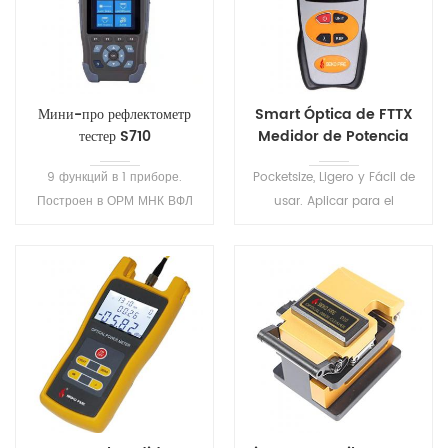
Мини-про рефлектометр
Smart Óptica de FTTX
тестер S710
Medidor de Potencia
S305
9 функций в 1 приборе.
Pocketsize, Ligero y Fácil de
Построен в ОРМ МНК ВФЛ
usar. Aplicar para el
событие карты разъем RJ45
mantenimiento de
кабель Ethernet
Telecomunicaciones y de
последовательность
televisión por CABLE, Fibra
расстоянии трекер . Один
Óptica de Pruebas de
клик автоматическое
Laboratorio de etec.
тестирование,
автоматическое сохранение
файлов, автоматического
анализа результатов
тестирования .