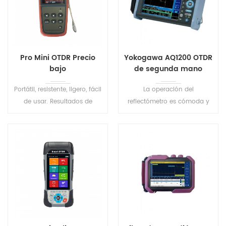
Pro Mini OTDR Precio
Yokogawa AQ1200 OTDR
bajo
de segunda mano
Portátil, resistente, ligero, fácil
La operación del
de usar. Resultados de
reflectómetro es cómoda y
prueba más precisos y mejor
eficiente debido al software
repetibilidad. Diseño de
fácil de usar, el análisis de
control de ancho de pulso
aprobación/falla y la
automático para garantizar
capacidad de guardar los
una operación conveniente.
ajustes de configuración. Un
inicio rápido de 10 segundos
ayuda a minimizar el tiempo
de operación.