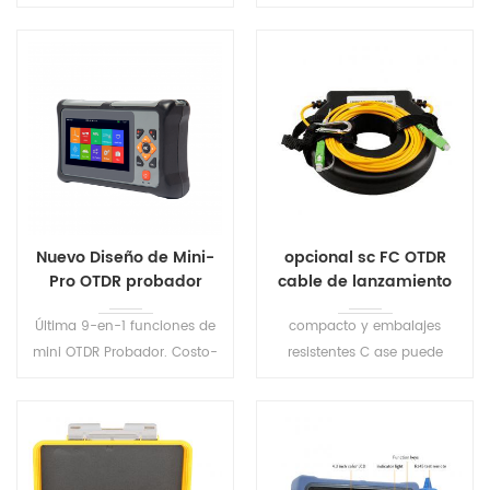
Soporte Inglés / Entrada
pecially diseñado para PON
china, adopta una interfaz
la construcción de la red y
de entrada amistosa .
mantenimiento.
Nuevo Diseño de Mini-
opcional sc FC OTDR
Pro OTDR probador
cable de lanzamiento
S740
Última 9-en-1 funciones de
compacto y embalajes
mini OTDR Probador. Costo-
resistentes C ase puede
efectiva óptica de análisis de
albergar hasta 500-1.000
red, equipos de prueba, con
metros de fibra.estándar
las características de peso
cajas junto con
ligero, fácilmente utilizable.
configuraciones
personalizadas para OTDR