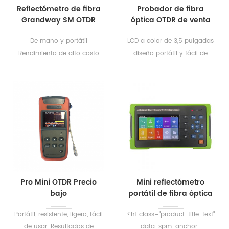
Reflectómetro de fibra
Probador de fibra
Grandway SM OTDR
óptica OTDR de venta
caliente
De mano y portátil
LCD a color de 3,5 pulgadas
Rendimiento de alto costo
diseño portátil y fácil de
Pantalla táctil HD de 5
llevar.
pulgadas Interfaz simple y
prueba con un solo botón
Pro Mini OTDR Precio
Mini reflectómetro
bajo
portátil de fibra óptica
OTDR S291
Portátil, resistente, ligero, fácil
<h1 class="product-title-text"
de usar. Resultados de
data-spm-anchor-