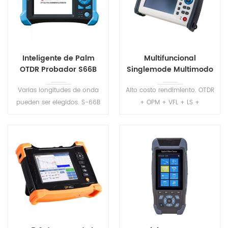
Inteligente de Palm
Multifuncional
OTDR Probador S66B
Singlemode Multimodo
OTDR S2100
Varias longitudes de onda
Alto costo rendimiento. OTDR
pueden ser elegidos. S-66B
+ OPM + VFL + LS +
serie OTDR tienen CE y
Multímetro + IOT + Evento
certificados de la FCC .
mapa + Wifi +. Múltiples
Precisión de la medición de
opciones de longitudes de
la prueba de la distancia y la
onda y rangos dinámicos
pérdida de fibra.
mejor cumplen con el
requisito de los usuarios