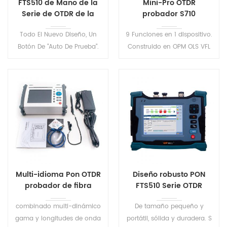
FTS510 de Mano de la
Mini-Pro OTDR
Serie de OTDR de la
probador S710
Prueba de Conjunto
Todo El Nuevo Diseño, Un
9 Funciones en 1 dispositivo.
Botón De "Auto De Prueba".
Construido en OPM OLS VFL
Ligero, resistente, a prueba de
Mapa de Eventos de Ethernet
polvo y a prueba de golpes.
RJ45 del Cable de la
FTS510 de Mano de la Serie
Secuencia de Distancia
de OTDR de Prueba tiene 8
Tracker . Uno-haga clic en
modelos para satisfacer las
prueba automática,
diversas entorno de prueba.
automática para guardar el
archivo, análisis automático
de los resultados de la
prueba .
Multi-idioma Pon OTDR
Diseño robusto PON
probador de fibra
FTS510 Serie OTDR
combinado multi-dinámico
De tamaño pequeño y
gama y longitudes de onda
portátil, sólida y duradera. S