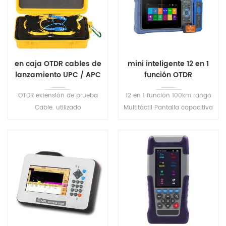
aplicaciones.
en caja OTDR cables de
mini inteligente 12 en 1
lanzamiento UPC / APC
función OTDR
OTDR extensión de prueba
12 en 1 función 100km rango
Cable. utilizado
Multitáctil Pantalla capacitiva
principalmente para
admite nueva función de
componer el OTDR prueba de
aumento de gestos y
área ciega, la mitad de la
captura de pantalla
fibra óptica sin cualquier
junta de fusión, tamaño
pequeño, peso ligero, fácil de
transportar.