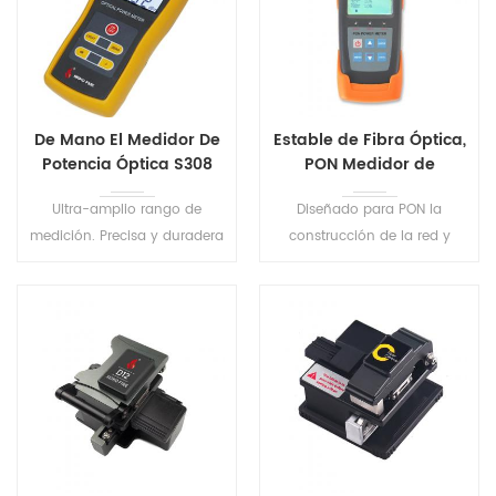
De Mano El Medidor De
Estable de Fibra Óptica,
Potencia Óptica S308
PON Medidor de
Potencia S316
Ultra-amplio rango de
Diseñado para PON la
medición. Precisa y duradera
construcción de la red y
medidor portátil diseñado
mantenimiento. Es puede
para la instalación,
realizar las pruebas en
operación y mantenimiento
servicio de todos los PON
de la red de fibra óptica.
señales (1310/1490/1550nm)
en cualquier punto de la red
.