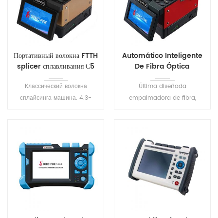
Портативный волокна FTTH
Automático Inteligente
splicer сплавливания С5
De Fibra Óptica
Empalmadora S6
Классический волокна
Última diseñada
сплайсинга машина. 4.3-
empalmadora de fibra,
дюймовый сенсорный экран,
compacto y peso ligero. 8s
небольшой размер, легко
el empalme, de 18 años para
носить с собой.
el tubo de calefacción. Tres-
Пыленепроницаемый,
en-uno de la fibra de la
водонепроницаемый,
luminaria, adecuado para
ударопрочный, большая
todos los tipos de fibras
приспособляемостьь
ópticas.
окружающей среды .