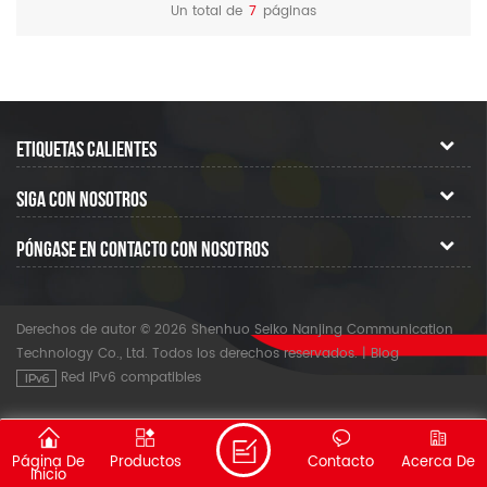
operar fácilmente en esta
Un total de
7
páginas
óptica probador.
ETIQUETAS CALIENTES
SIGA CON NOSOTROS
PÓNGASE EN CONTACTO CON NOSOTROS
Derechos de autor © 2026 Shenhuo Seiko Nanjing Communication
Technology Co., Ltd. Todos los derechos reservados.
|
Blog
Red IPv6 compatibles
Página De
Productos
Contacto
Acerca De
Inicio