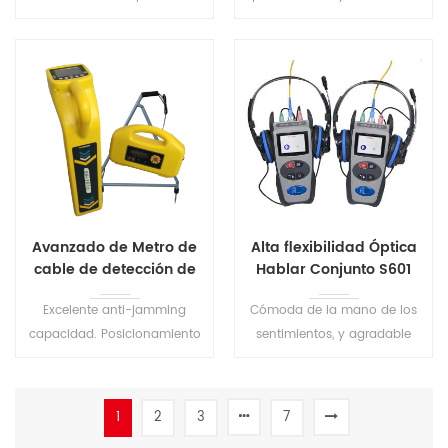
Simple con amplia apertura
Vfl Fibra Óptica Localizador
de la tapa.
Visual de Fallos.
Avanzado de Metro de
Alta flexibilidad Óptica
cable de detección de
Hablar Conjunto S601
fallos S1516
Excelente anti-jamming
Cómoda de la mano de los
capacidad. Posicionamiento
sentimientos, y agradable
preciso y el sonido.
fuera a buscar. De alta
Adecuado para la detección
calidad de la conversación
de varios metales
de conexión y bajo ruido de
1
2
3
7
subterráneo de tuberías.
fondo. El usuario puede