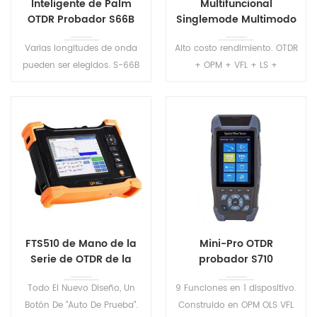
Inteligente de Palm
Multifuncional
OTDR Probador S66B
Singlemode Multimodo
OTDR S2100
Varias longitudes de onda
Alto costo rendimiento. OTDR
pueden ser elegidos. S-66B
+ OPM + VFL + LS +
serie OTDR tienen CE y
Multímetro + IOT + Evento
certificados de la FCC .
mapa + Wifi +. Múltiples
Precisión de la medición de
opciones de longitudes de
la prueba de la distancia y la
onda y rangos dinámicos
pérdida de fibra.
mejor cumplen con el
requisito de los usuarios
FTS510 de Mano de la
Mini-Pro OTDR
Serie de OTDR de la
probador S710
Prueba de Conjunto
Todo El Nuevo Diseño, Un
9 Funciones en 1 dispositivo.
Botón De "Auto De Prueba".
Construido en OPM OLS VFL