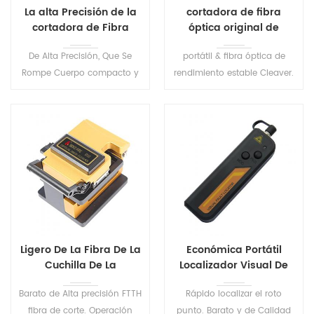
La alta Precisión de la
cortadora de fibra
cortadora de Fibra
óptica original de
óptica D12
fábrica D3
De Alta Precisión, Que Se
portátil & fibra óptica de
Rompe Cuerpo compacto y
rendimiento estable Cleaver.
peso ligero Se utiliza con el
adecuado para 0,25 mm ~
empalme de la máquina de
0,9 mm revestimiento de
ftth, cable de herramientas
fibra diámetro.
de corte de fibra óptica
cleaver cable
Ligero De La Fibra De La
Económica Portátil
Cuchilla De La
Localizador Visual De
Herramienta D10
Fallos S203
Barato de Alta precisión FTTH
Rápido localizar el roto
fibra de corte. Operación
punto. Barato y de Calidad