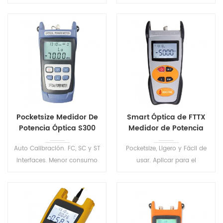
Ligero, resistente, a prueba de
Mapa de Eventos de Ethernet
polvo y a prueba de golpes.
RJ45 del Cable de la
FTS510 de Mano de la Serie
Secuencia de Distancia
de OTDR de Prueba tiene 8
Tracker . Uno-haga clic en
modelos para satisfacer las
prueba automática,
diversas entorno de prueba.
automática para guardar el
archivo, análisis automático
de los resultados de la
prueba .
Pocketsize Medidor De
Smart Óptica de FTTX
Potencia Óptica S300
Medidor de Potencia
S305
Auto Calibración. FC, SC y ST
Pocketsize, Ligero y Fácil de
interfaces. Menor consumo
usar. Aplicar para el
de energía de diseño, tiempo
mantenimiento de
de espera largo .
Telecomunicaciones y de
televisión por CABLE, Fibra
Óptica de Pruebas de
Laboratorio de etec.