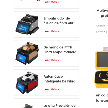
Leer Más
Multi-
pro
Empalmador de
fusión de fibra ARC
combin
profesional de 6
Leer Más
gama y 
motores
Soporte I
adopta un
De mano de FTTH
Fibra empalmadora
S5
Leer Más
Automático
Inteligente De Fibra
Óptica
Leer Más
Empalmadora S6
en caj
lanzam
La alta Precisión de