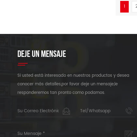
de ancho
1
para gar
DEJE UN MENSAJE
Si usted está interesado en nuestros productos y desea
conocer más detalles,por favor deje un mensaje,le
responderemos tan pronto como podamos.