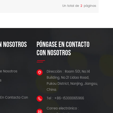
la capacidad de guardar los
Un total de
2
páginas
:#222222;font-
ajustes de configuración. Un
LEER MÁS
LEER MÁS
inicio rápido de 10 segundos
ayuda a minimizar el tiempo
de operación.
N NOSOTROS
PÓNGASE EN CONTACTO
CON NOSOTROS
e Nosotros
Dirección : Room 501, No.14
Building, No.21 Lidao Road,
s
Pukou District, Nanjing, Jiangsu,
China.
En Contacto Con
Tel : +86-15300065966
Correo electrónico :