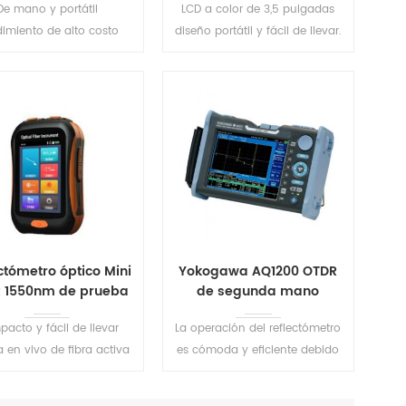
De mano y portátil
LCD a color de 3,5 pulgadas
imiento de alto costo
diseño portátil y fácil de llevar.
ntalla táctil HD de 5
adas Interfaz simple y
ba con un solo botón
LEER MÁS
LEER MÁS
ctómetro óptico Mini
Yokogawa AQ1200 OTDR
 1550nm de prueba
de segunda mano
en vivo
acto y fácil de llevar
La operación del reflectómetro
 en vivo de fibra activa
es cómoda y eficiente debido
ngitud de onda de 1550
al software fácil de usar, el
nm
análisis de aprobación/falla y