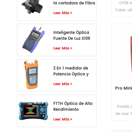
la cortadora de Fibra
OTDR e
óptica D12
Cable. ut
Leer Más
para com
de área 
fibra ópt
Inteligente Óptica
de fusi
Fuente De Luz S106
peso liger
Leer Más
2 En 1 medidor de
Potencia Óptica y
VFL S405
Leer Más
Pro Min
FTTH Óptica de Alto
Portátil, 
Rendimiento
de usar.
Identificador de
Leer Más
más 
Cable S-55
repetibil