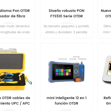
idioma Pon OTDR
Diseño robusto PON
Nuevo
bador de fibra
FTS510 Serie OTDR
OT
ado multi-dinámico
De tamaño pequeño y portátil,
Últi
longitudes de onda
sólida y duradera. S pecially
mini
nglés / Entrada china,
diseñado para PON la
efecti
a interfaz de entrada
construcción de la red y
red, e
amistosa .
mantenimiento.
caract
f
LEER MÁS
LEER MÁS
a OTDR cables de
mini inteligente 12 en 1
Ref
iento UPC / APC
función OTDR
Gr