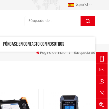
Español
PÓNGASE EN CONTACTO CON NOSOTROS
Página de inicio
/
Búsqueda de
+86-
1530006
sales@se
+861530
+861770