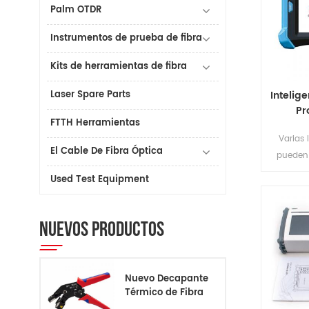
Palm OTDR
Instrumentos de prueba de fibra
Kits de herramientas de fibra
Laser Spare Parts
Intelig
Pr
FTTH Herramientas
Varias
El Cable De Fibra Óptica
pueden 
serie
Used Test Equipment
certi
Precisión
prueba 
NUEVOS PRODUCTOS
pé
Nuevo Decapante
Térmico de Fibra