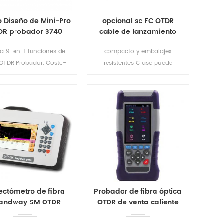
 Diseño de Mini-Pro
opcional sc FC OTDR
DR probador S740
cable de lanzamiento
ma 9-en-1 funciones de
compacto y embalajes
 OTDR Probador. Costo-
resistentes C ase puede
va óptica de análisis de
albergar hasta 500-1.000
quipos de prueba, con las
metros de fibra.estándar cajas
erísticas de peso ligero,
junto con configuraciones
ácilmente utilizable.
personalizadas para OTDR
LEER MÁS
LEER MÁS
aplicaciones.
lectómetro de fibra
Probador de fibra óptica
andway SM OTDR
OTDR de venta caliente