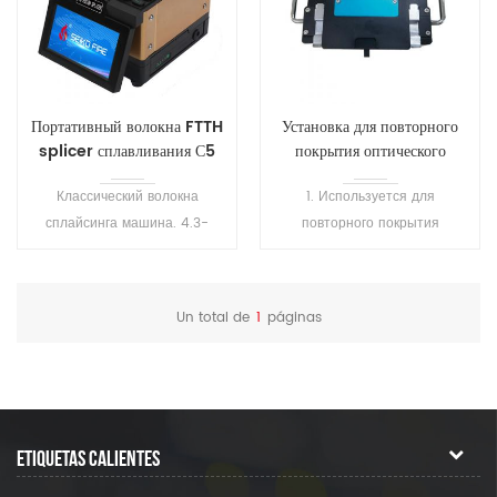
Портативный волокна FTTH
Установка для повторного
splicer сплавливания С5
покрытия оптического
волокна SH-T101
Классический волокна
1. Используется для
сплайсинга машина. 4.3-
повторного покрытия
дюймовый сенсорный экран,
сваренного волокна или
небольшой размер, легко
оголенного волокна, а также
носить с собой.
для ремонта волокна, для
Un total de
1
páginas
Пыленепроницаемый,
защиты области сварки и
водонепроницаемый,
восстановления эластичности
ударопрочный, большая
волокна. 2.
приспособляемостьь
Высокопреломляющий клей
окружающей среды .
затвердевает за 1 секунду, а
ETIQUETAS CALIENTES
низкопреломляющий клей
затвердевает за 7 секунд. 3.