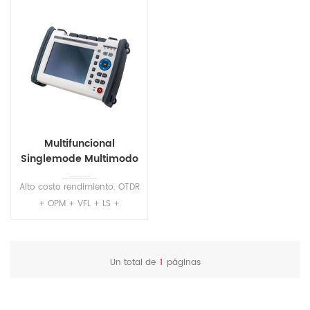
Multifuncional
Singlemode Multimodo
OTDR S2100
Alto costo rendimiento. OTDR
+ OPM + VFL + LS +
Multímetro + IOT + Evento
mapa + Wifi +. Múltiples
opciones de longitudes de
Un total de
1
páginas
onda y rangos dinámicos
mejor cumplen con el
requisito de los usuarios