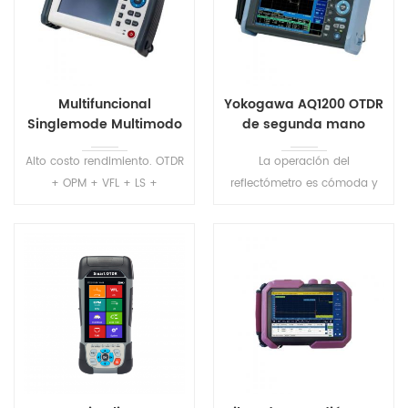
Multifuncional
Yokogawa AQ1200 OTDR
Singlemode Multimodo
de segunda mano
OTDR S2100
Alto costo rendimiento. OTDR
La operación del
+ OPM + VFL + LS +
reflectómetro es cómoda y
Multímetro + IOT + Evento
eficiente debido al software
mapa + Wifi +. Múltiples
fácil de usar, el análisis de
opciones de longitudes de
aprobación/falla y la
onda y rangos dinámicos
capacidad de guardar los
mejor cumplen con el
ajustes de configuración. Un
requisito de los usuarios
inicio rápido de 10 segundos
ayuda a minimizar el tiempo
de operación.