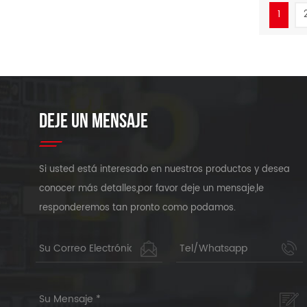
1
DEJE UN MENSAJE
Si usted está interesado en nuestros productos y desea
conocer más detalles,por favor deje un mensaje,le
responderemos tan pronto como podamos.