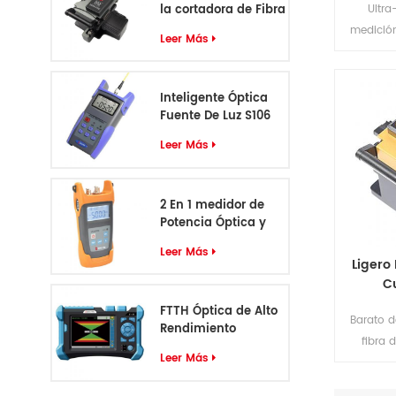
la cortadora de Fibra
Ultr
óptica D12
medición
Leer Más
medidor p
la inst
manteni
Inteligente Óptica
Fuente De Luz S106
Leer Más
2 En 1 medidor de
Potencia Óptica y
VFL S405
Leer Más
Ligero 
Cu
Her
FTTH Óptica de Alto
Barato d
Rendimiento
fibra 
Identificador de
Leer Más
Simple c
Cable S-55