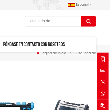
Español
PÓNGASE EN CONTACTO CON NOSOTROS
Página de inicio
/
Búsqueda de
+86-
1530006
sales@se
+861530
+861770