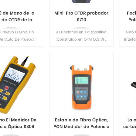
0 de Mano de la
Mini-Pro OTDR probador
Poc
e de OTDR de la
S710
Pot
ba de Conjunto
l Nuevo Diseño, Un
9 Funciones en 1 dispositivo.
Auto 
e "Auto De Prueba".
Construido en OPM OLS VFL
inter
esistente, a prueba de
Mapa de Eventos de Ethernet
energ
 a prueba de golpes.
RJ45 del Cable de la
e Mano de la Serie de
Secuencia de Distancia Tracker
de Prueba tiene 8
. Uno-haga clic en prueba
LEER MÁS
LEER MÁS
 para satisfacer las
automática, automática para
s entorno de prueba.
guardar el archivo, análisis
automático de los resultados
de la prueba .
o El Medidor De
Estable de Fibra Óptica,
La 
cia Óptica S308
PON Medidor de Potencia
corta
S316