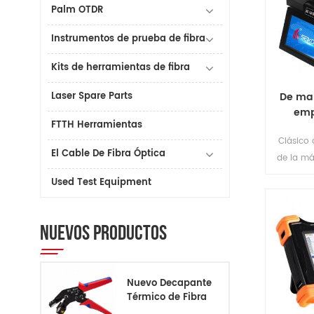
Palm OTDR
Instrumentos de prueba de fibra
Kits de herramientas de fibra
Laser Spare Parts
De man
emp
FTTH Herramientas
Clásico
El Cable De Fibra Óptica
de la má
de pant
Used Test Equipment
pequeñ
Resistente
agua, re
NUEVOS PRODUCTOS
mayor a
Nuevo Decapante
Térmico de Fibra