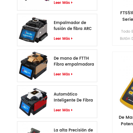
Leer Más
FTS51
Seri
Empalmador de
Prue
fusión de fibra ARC
Todo E
profesional de 6
Leer Más
Botón D
motores
Ligero, r
polvo y
De mano de FTTH
FTS510 d
Fibra empalmadora
OTDR 
S5
modelos
Leer Más
diversa
Automático
Inteligente De Fibra
Óptica
Leer Más
Empalmadora S6
De Man
Poten
La alta Precisión de