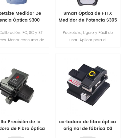
ketsize Medidor De
Smart Óptica de FTTX
encia Óptica S300
Medidor de Potencia S305
Calibración. FC, SC y ST
Pocketsize, Ligero y Fácil de
faces. Menor consumo de
usar. Aplicar para el
ía de diseño, tiempo de
mantenimiento de
espera largo .
Telecomunicaciones y de
televisión por CABLE, Fibra
Óptica de Pruebas de
LEER MÁS
LEER MÁS
Laboratorio de etec.
alta Precisión de la
cortadora de fibra óptica
dora de Fibra óptica
original de fábrica D3
D12