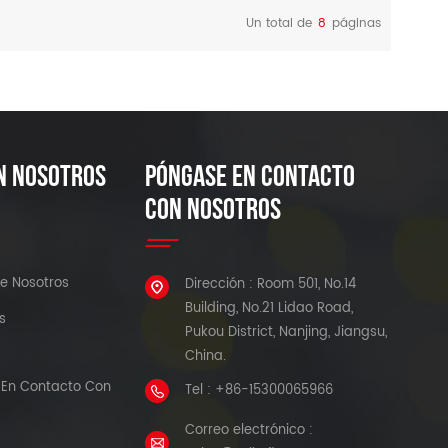
metales subterráneo de
Un total de
8
páginas
tuberías.
LEER MÁS
LEER MÁS
N NOSOTROS
PÓNGASE EN CONTACTO
CON NOSOTROS
e Nosotros
Dirección : Room 501, No.14
Building, No.21 Lidao Road,
s
Pukou District, Nanjing, Jiangsu,
China.
En Contacto Con
Tel : +86-15300065966
Correo electrónico :