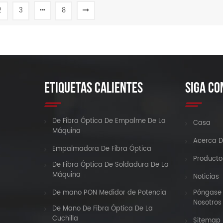
2
3
8
LEER MÁS
LEER MÁS
ETIQUETAS CALIENTES
SIGA CO
De Fibra Óptica De Empalme De La
Casa
Máquina
Acerca D
Empalmadora De Fibra Óptica
Producto
De Fibra Óptica De Soldadura De La
Máquina
Noticias
De mano PON Medidor de Potencia
Póngase 
Nosotros
De Mano De Fibra Óptica De La
Cuchilla
Sitemap