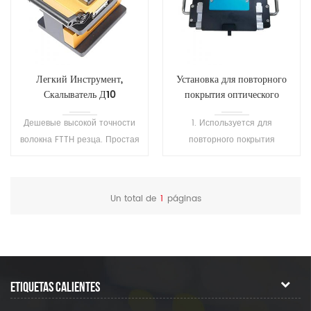
Легкий Инструмент,
Установка для повторного
Скалыватель Д10
покрытия оптического
волокна SH-T101
Дешевые высокой точности
1. Используется для
волокна FTTH резца. Простая
повторного покрытия
операция с широко
сваренного волокна или
открывающейся крышкой.
оголенного волокна, а также
для ремонта волокна, для
Un total de
1
páginas
защиты области сварки и
восстановления эластичности
волокна. 2.
Высокопреломляющий клей
затвердевает за 1 секунду, а
ETIQUETAS CALIENTES
низкопреломляющий клей
затвердевает за 7 секунд. 3.