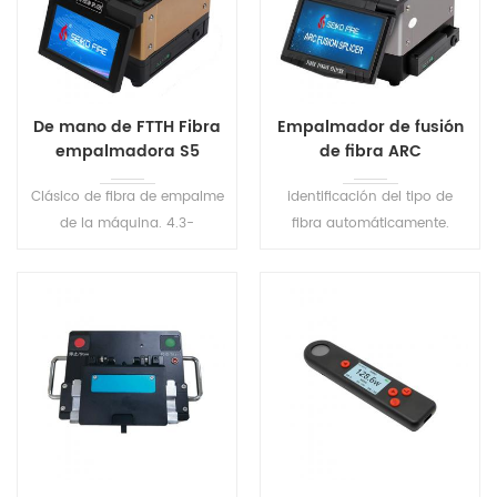
De mano de FTTH Fibra
Empalmador de fusión
empalmadora S5
de fibra ARC
profesional de 6
Clásico de fibra de empalme
identificación del tipo de
motores
de la máquina. 4.3-
fibra automáticamente.
pulgadas de pantalla táctil,
Empalmador de fusión de
tamaño pequeño, fácil de
columna vertebral de
llevar. Resistente al polvo,
alineación de núcleo de 6
resistente al agua, resistente
motores. adopta la
a los golpes, mayor
alineación de precisión y la
adaptabilidad medio
alineación del núcleo para
ambiente .
garantizar la precisión de la
pérdida estimada.