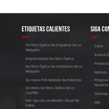
ETIQUETAS CALIENTES
SIGA CO
De Fibra Óptica De Empalme De La
Casa
Máquina
Acerca D
Empalmadora De Fibra Óptica
Producto
De Fibra Óptica De Soldadura De La
Máquina
Noticias
De mano PON Medidor de Potencia
Póngase 
Nosotros
De Mano De Fibra Óptica De La
Cuchilla
Sitemap
Pen-tipo de Localizador Visual de
XML
Fallos