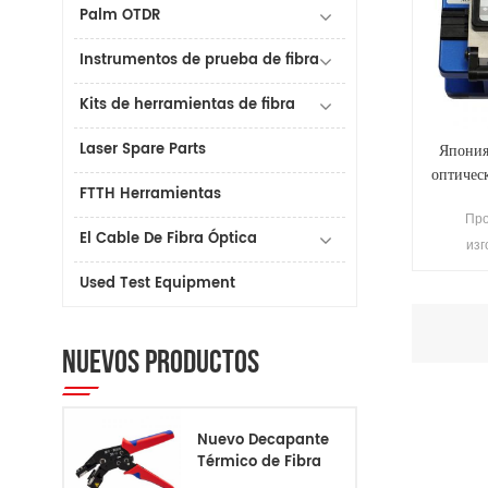
Palm OTDR
Instrumentos de prueba de fibra
Kits de herramientas de fibra
Laser Spare Parts
Япони
оптичес
FTTH Herramientas
Пр
El Cable De Fibra Óptica
изг
тест
Used Test Equipment
улу
регули
NUEVOS PRODUCTOS
Nuevo Decapante
Térmico de Fibra