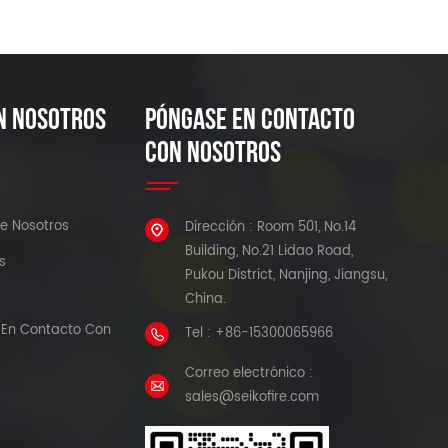
N NOSOTROS
PÓNGASE EN CONTACTO
CON NOSOTROS
e Nosotros
Dirección : Room 501, No.14
Building, No.21 Lidao Road,
s
Pukou District, Nanjing, Jiangsu,
China.
En Contacto Con
Tel : +86-15300065966
Correo electrónico :
sales@seikofire.com