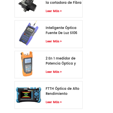
la cortadora de Fibra
óptica D12
Leer Más
Inteligente Óptica
Fuente De Luz S106
Leer Más
2 En 1 medidor de
Potencia Óptica y
VFL S405
Leer Más
FTTH Óptica de Alto
Rendimiento
Identificador de
Leer Más
Cable S-55