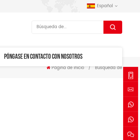
Español
PÓNGASE EN CONTACTO CON NOSOTROS
Página de inicio
/
Búsqueda de
+86-
1530006
sales@se
+861530
+861770