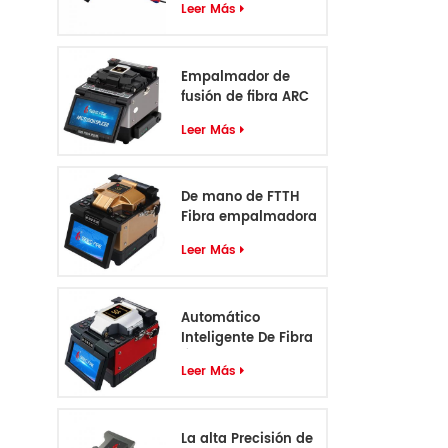
Leer Más
Empalmador de
fusión de fibra ARC
profesional de 6
Leer Más
motores
De mano de FTTH
Fibra empalmadora
S5
Leer Más
Automático
Inteligente De Fibra
Óptica
Leer Más
Empalmadora S6
La alta Precisión de