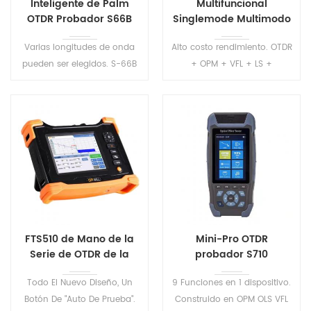
Inteligente de Palm
Multifuncional
OTDR Probador S66B
Singlemode Multimodo
OTDR S2100
Varias longitudes de onda
Alto costo rendimiento. OTDR
pueden ser elegidos. S-66B
+ OPM + VFL + LS +
serie OTDR tienen CE y
Multímetro + IOT + Evento
certificados de la FCC .
mapa + Wifi +. Múltiples
Precisión de la medición de
opciones de longitudes de
la prueba de la distancia y la
onda y rangos dinámicos
pérdida de fibra.
mejor cumplen con el
requisito de los usuarios
FTS510 de Mano de la
Mini-Pro OTDR
Serie de OTDR de la
probador S710
Prueba de Conjunto
Todo El Nuevo Diseño, Un
9 Funciones en 1 dispositivo.
Botón De "Auto De Prueba".
Construido en OPM OLS VFL