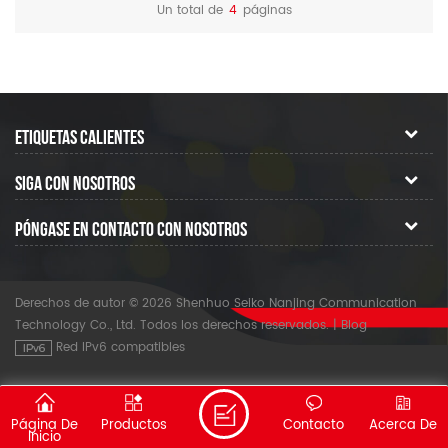
herramientas y suministros
de fibra de construcción.
Un total de
4
páginas
necesarios para el empalme
de fusión.
ETIQUETAS CALIENTES
SIGA CON NOSOTROS
PÓNGASE EN CONTACTO CON NOSOTROS
Derechos de autor © 2026 Shenhuo Seiko Nanjing Communication
Technology Co., Ltd. Todos los derechos reservados.
|
Blog
Red IPv6 compatibles
Página De
Productos
Contacto
Acerca De
Inicio