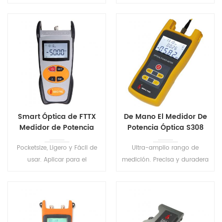
Ligero, resistente, a prueba de
Mapa de Eventos de Ethernet
polvo y a prueba de golpes.
RJ45 del Cable de la
FTS510 de Mano de la Serie
Secuencia de Distancia
de OTDR de Prueba tiene 8
Tracker . Uno-haga clic en
modelos para satisfacer las
prueba automática,
diversas entorno de prueba.
automática para guardar el
archivo, análisis automático
de los resultados de la
prueba .
Smart Óptica de FTTX
De Mano El Medidor De
Medidor de Potencia
Potencia Óptica S308
S305
Pocketsize, Ligero y Fácil de
Ultra-amplio rango de
usar. Aplicar para el
medición. Precisa y duradera
mantenimiento de
medidor portátil diseñado
Telecomunicaciones y de
para la instalación,
televisión por CABLE, Fibra
operación y mantenimiento
Óptica de Pruebas de
de la red de fibra óptica.
Laboratorio de etec.