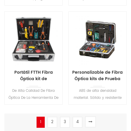
fuera a buscar. De alta
rápidamente la dirección de
calidad de la conversación
transmisión de la fibra y
de conexión y bajo ruido de
detectar la presencia de
fondo. El usuario puede
señales en las fibras ópticas .
operar fácilmente en esta
óptica probador.
Portátil FTTH Fibra
Personalizable de Fibra
Óptica kit de
Óptica kits de Prueba
herramientas S22
S26
De Alta Calidad De Fibra
ABS de alta densidad
Óptica De La Herramienta De
material. Sólido y resistente
Mano Kit,Terminal De
para proteger las
Herramientas. Incluye a
herramientas de bien Es muy
todos los que con más
útil e ideal de kits de
1
2
3
4
frecuencia requieren de
herramientas para el cable