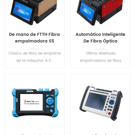
De mano de FTTH Fibra
Automático Inteligente
empalmadora S5
De Fibra Óptica
Empalmadora S6
Clásico de fibra de empalme
Última diseñada
de la máquina. 4.3-
empalmadora de fibra,
pulgadas de pantalla táctil,
compacto y peso ligero. 8s
tamaño pequeño, fácil de
el empalme, de 18 años para
llevar. Resistente al polvo,
el tubo de calefacción. Tres-
resistente al agua, resistente
en-uno de la fibra de la
a los golpes, mayor
luminaria, adecuado para
adaptabilidad medio
todos los tipos de fibras
ambiente .
ópticas.