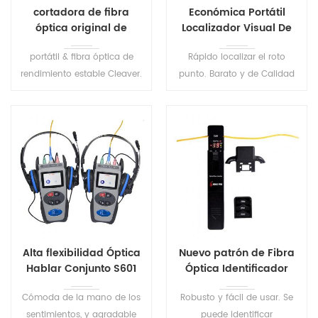
cortadora de fibra
Económica Portátil
óptica original de
Localizador Visual De
fábrica D3
Fallos S203
portátil & fibra óptica de
Rápido localizar el roto
rendimiento estable Cleaver.
punto. Barato y de Calidad
adecuado para 0,25 mm ~
Vfl Fibra Óptica Localizador
0,9 mm revestimiento de
Visual de Fallos.
fibra diámetro.
Alta flexibilidad Óptica
Nuevo patrón de Fibra
Hablar Conjunto S601
Óptica Identificador
S505
Cómoda de la mano de los
Robusto y fácil de usar. Se
sentimientos, y agradable
puede identificar