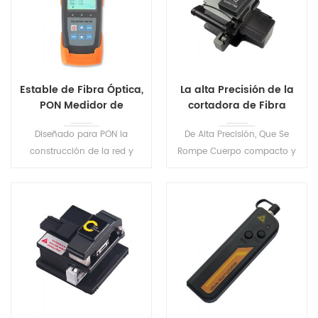
Estable de Fibra Óptica,
La alta Precisión de la
PON Medidor de
cortadora de Fibra
Potencia S316
óptica D12
Diseñado para PON la
De Alta Precisión, Que Se
construcción de la red y
Rompe Cuerpo compacto y
mantenimiento. Es puede
peso ligero Se utiliza con el
realizar las pruebas en
empalme de la máquina de
servicio de todos los PON
ftth, cable de herramientas
señales (1310/1490/1550nm)
de corte de fibra óptica
en cualquier punto de la red
cleaver cable
.