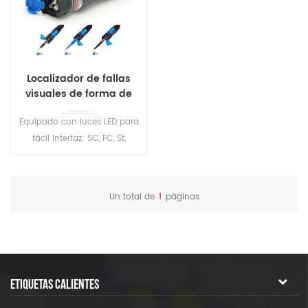
Localizador de fallas
visuales de forma de
pluma VFL S205
Equipado con luces LED para
fácil Interfaz: SC, FC, St,
Disponible FC-LC convertidor
Mini fuente de luz compacta,
estable, iluminación LED,
Un total de
1
páginas
apagado automático
ETIQUETAS CALIENTES