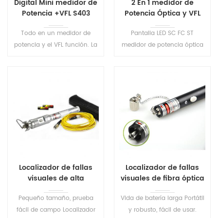
Digital Mini medidor de
2 En 1 medidor de
Potencia +VFL S403
Potencia Óptica y VFL
S405
Todo en un medidor de
Pantalla LED SC FC ST
potencia y el VFL función. La
medidor de potencia óptica
mayoría de Tamaño
con el VFL función T su tester
compacto, ideal para la
permite realizar tanto la
operación de campo. Con la
potencia óptica/mediciones
longitud de onda de la
de pérdidas y fallos en la
función de memoria, de
Fibra de seguimiento visual.
inicio, se mostrará el último
cierre de la longitud de onda
conjunto .
Localizador de fallas
Localizador de fallas
visuales de alta
visuales de fibra óptica
potencia S208
portátil S209
Pequeño tamaño, prueba
Vida de batería larga Portátil
fácil de campo Localizador
y robusto, fácil de usar.