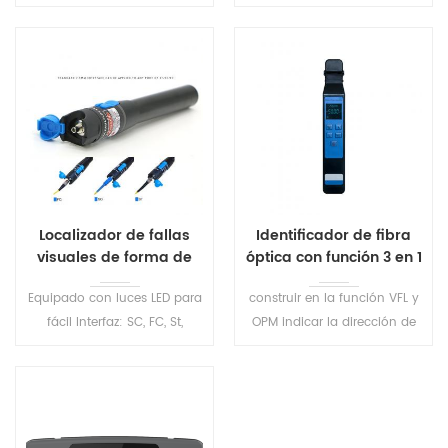
de fallas visuales de tipo de
2.5mm Conector universal,
pluma de alta calidadFácil
para 1.25mm Conectores, FC
identificación de la rotura de
(Hombre) -LC (Mujer) El
la fibra, doblar, puede
convertidor se puede
proteger la capa de fibra
proporcionar en Solicitudes.
Localizador de fallas
Identificador de fibra
visuales de forma de
óptica con función 3 en 1
pluma VFL S205
S507
Equipado con luces LED para
construir en la función VFL y
fácil Interfaz: SC, FC, St,
OPM indicar la dirección de
Disponible FC-LC convertidor
la señal y la potencia en la
Mini fuente de luz compacta,
fibra identifica
estable, iluminación LED,
eficientemente la dirección
apagado automático
del tráfico y el tono de
frecuencia