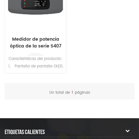
Medidor de potencia
óptica de la serie S407
Características del producto:
1、 Pantalla de pantalla OLED,
visible bajo luz fuerte 2、
500mAh batería de litio
recargable 3、 Tipo C Puerto
Un total de
1
páginas
de carga 4、 Los usuarios
pueden calibrar y corregirse
6、 Con el software de la
computadora superior, los
datos se pueden exportar 7、
ETIQUETAS CALIENTES
Memoria de conjunto de