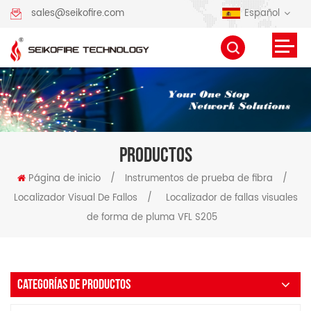
Español
sales@seikofire.com
PRODUCTOS
Página de inicio
/
Instrumentos de prueba de fibra
/
Localizador Visual De Fallos
/
Localizador de fallas visuales
de forma de pluma VFL S205
CATEGORÍAS DE PRODUCTOS