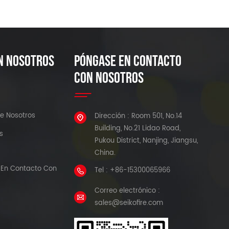
N NOSOTROS
PÓNGASE EN CONTACTO
CON NOSOTROS
e Nosotros
Dirección : Room 501, No.14
Building, No.21 Lidao Road,
s
Pukou District, Nanjing, Jiangsu,
China.
En Contacto Con
Tel : +86-15300065966
Correo electrónico :
sales@seikofire.com