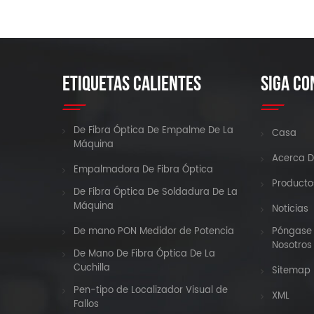
ETIQUETAS CALIENTES
SIGA CO
De Fibra Óptica De Empalme De La
Casa
Máquina
Acerca D
Empalmadora De Fibra Óptica
Producto
De Fibra Óptica De Soldadura De La
Máquina
Noticias
De mano PON Medidor de Potencia
Póngase 
Nosotros
De Mano De Fibra Óptica De La
Cuchilla
Sitemap
Pen-tipo de Localizador Visual de
XML
Fallos