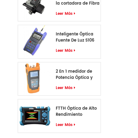
la cortadora de Fibra
óptica D12
Leer Más
Inteligente Óptica
Fuente De Luz S106
Leer Más
2 En 1 medidor de
Potencia Óptica y
VFL S405
Leer Más
FTTH Óptica de Alto
Rendimiento
Identificador de
Leer Más
Cable S-55