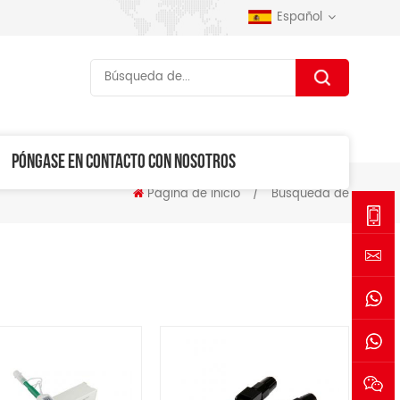
Español
PÓNGASE EN CONTACTO CON NOSOTROS
Página de inicio
/
Búsqueda de
+86-
1530006
sales@se
+861530
+861770