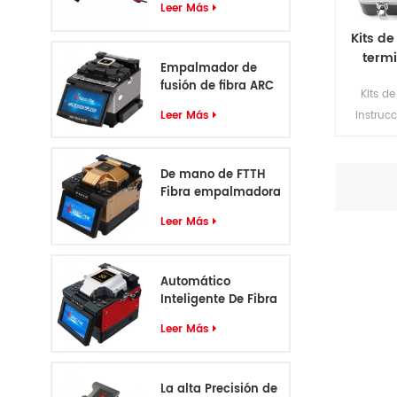
Leer Más
Kits d
termi
Empalmador de
mult
fusión de fibra ARC
Kits d
profesional de 6
Leer Más
instruc
motores
Incluye t
y los 
De mano de FTTH
necesita
Fibra empalmadora
para retir
S5
cable y
Leer Más
Automático
Inteligente De Fibra
Óptica
Leer Más
Empalmadora S6
La alta Precisión de