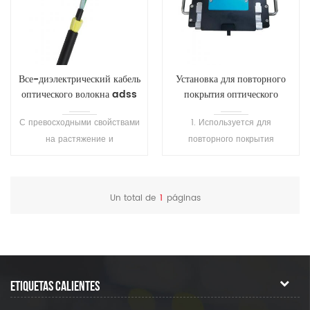
Все-диэлектрический кабель
Установка для повторного
оптического волокна adss
покрытия оптического
волокна SH-T101
С превосходными свойствами
1. Используется для
на растяжение и
повторного покрытия
температурных
сваренного волокна или
характеристик.
оголенного волокна, а также
Продолжительность жизни
для ремонта волокна, для
Un total de
1
páginas
больше чем 30 лет .
защиты области сварки и
восстановления эластичности
волокна. 2.
Высокопреломляющий клей
затвердевает за 1 секунду, а
ETIQUETAS CALIENTES
низкопреломляющий клей
затвердевает за 7 секунд. 3.