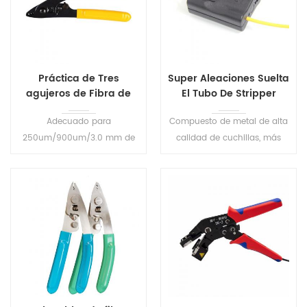
Práctica de Tres
Super Aleaciones Suelta
agujeros de Fibra de
El Tubo De Stripper
Stripper SFC-3
Cortadora De
Adecuado para
Compuesto de metal de alta
250um/900um/3.0 mm de
calidad de cuchillas, más
fibra de stripping Super
durable. Guía de alta
precisión endurecido
precisión diseño, garantizar
stripping mandíbulas
la integridad de la fibra.
Garantizar el buen limpio
acción de vaciado