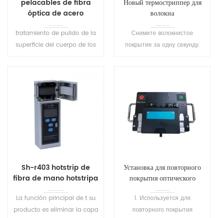
pelacables de fibra
Новый термостриппер для
óptica de acero
волокна
inoxidable
tratamiento de pulido de la
Снимите волокнистое
superficie del cuerpo de los
покрытие за одну секунду.
alicates. alta dureza,
Ленточный термостриппер с
resistencia al desgaste.
2/4/6/8/10/12 жилами
antioxidante, anticorrosión.
волокна.
Sh-r403 hotstrip de
Установка для повторного
fibra de mano hotstripa
покрытия оптического
волокна SH-T101
La función principal de t su
1. Используется для
producto es eliminar la capa
повторного покрытия