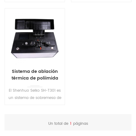
de recubrimiento de fibra
сваренного волокна или
óptica. La velocidad de
оголенного волокна, а также
eliminación es rápida y
для ремонта волокна, для
eficiente, y la capa de
защиты области сварки и
recubrimiento no está
восстановления эластичности
dañada después de la
волокна. 2.
eliminación. è¯ ¥ äº§å ç ä¸
Высокопреломляющий клей
»èuoso ...
затвердевает за 1 секунду, а
низкопреломляющий клей
затвердевает за 7 секунд. 3.
Sistema de ablación
Подходит для покрытия
térmica de poliimida
различных одномодовых,
(PI) de alta precisión
многомодовых, сохраняющих
El Shenhuo Seiko SH-T301 es
SH-T301
различную поляризацию
un sistema de sobremesa de
волокон, а также различных
última generación diseñado
оптических волокон
específicamente para la
специальной структуры
exigente tarea de eliminar
Un total de
1
páginas
(включая: эллиптические,
recubrimientos de poliimida
поляризованные,
(PI) de fibras ópticas