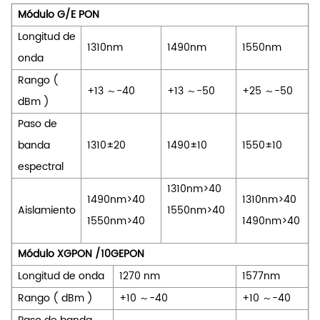
Módulo G/E PON
Longitud de
1310nm
1490nm
1550nm
onda
Rango
(
+13
～
-40
+13
～
-50
+25
～
-50
dBm
)
Paso de
banda
1310±20
1490±10
1550±10
espectral
1310nm>40
1490nm>40
1310nm>40
Aislamiento
1550nm>40
1550nm>40
1490nm>40
Módulo XGPON /10GEPON
Longitud de onda
1270 nm
1577nm
Rango
(
dBm
)
+10
～
-40
+10
～
-40