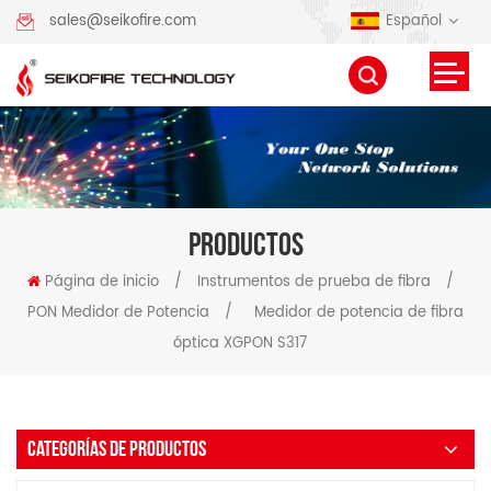
Español
sales@seikofire.com
PRODUCTOS
Página de inicio
/
Instrumentos de prueba de fibra
/
PON Medidor de Potencia
/
Medidor de potencia de fibra
óptica XGPON S317
CATEGORÍAS DE PRODUCTOS