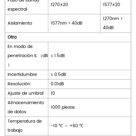
Paso de banda
1270±20
1577±20
espectral
1270nm
>
Aislamiento
1577nm
>
40dB
40dB
Otro
En modo de
penetración
IL
（
dB
≤
1.5dB
）
Incertidumbre
≤
0.5dB
Resolución
0.01dB
Ajuste de umbral
10
Almacenamiento
1000 piezas
de datos
Temperatura de
-10
℃
～
+60
℃
trabajo