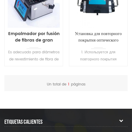
Empalmador por fusión
Установка для повторного
de fibras de gran
покрытия оптического
diámetro LDF Specialty
волокна SH-T101
Es adecuado para diámetros
1. Используется для
S2300
de revestimiento de fibra de
повторного покрытия
empalme de 125 a 400 μm
сваренного волокна или
con baja pérdida de
оголенного волокна, а также
empalme. Nuevo modelo
для ремонта волокна, для
Un total de
1
páginas
con tecnologías innovadoras
защиты области сварки и
para satisfacer las
восстановления эластичности
necesidades especiales de
волокна. 2.
empalme de las aplicaciones
Высокопреломляющий клей
de fábrica, fabricación,
затвердевает за 1 секунду, а
ETIQUETAS CALIENTES
laboratorio e I+D.
низкопреломляющий клей
затвердевает за 7 секунд. 3.