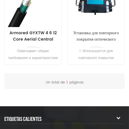
Armored GYXTW 4 6 12
Установка для повторного
Core Aerial Central
покрытия оптического
Tube Fiber Cable
волокна SH-T101
Охватывает общие
1. Используется для
требования и характеристики
повторного покрытия
кабель GYXTW. Предлагали в
сваренного волокна или
том числе оптических
оголенного волокна, а также
характеристик, механических
для ремонта волокна, для
Un total de
1
páginas
характеристик и
защиты области сварки и
геометрических характеристик
восстановления эластичности
и т. д.
волокна. 2.
Высокопреломляющий клей
затвердевает за 1 секунду, а
ETIQUETAS CALIENTES
низкопреломляющий клей
затвердевает за 7 секунд. 3.