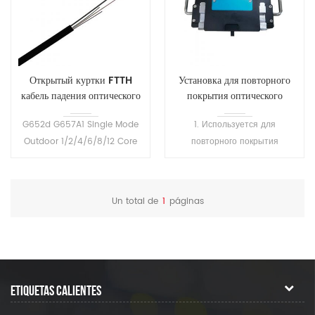
Открытый куртки FTTH
Установка для повторного
кабель падения оптического
покрытия оптического
волокна
волокна SH-T101
G652d G657A1 Single Mode
1. Используется для
Outdoor 1/2/4/6/8/12 Core
повторного покрытия
FTTH Fiber Drop Cable.
сваренного волокна или
Простая структура,легкий вес
оголенного волокна, а также
и высокая практичность.
для ремонта волокна, для
Un total de
1
páginas
защиты области сварки и
восстановления эластичности
волокна. 2.
Высокопреломляющий клей
затвердевает за 1 секунду, а
ETIQUETAS CALIENTES
низкопреломляющий клей
затвердевает за 7 секунд. 3.