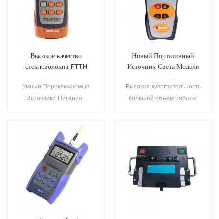
Высокое качество
Новый Портативный
стекловолокна FTTH
Источник Света Модели
источник света С100
S102
Умный Переключаемые
Высокая чувствительность
Источники Питания .
большой объем работы.
Поддержка различных
Питание от батареи, удобство
съемный оптический выход
для работы.
разъемы .