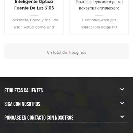
Inteligente Óptica
Установка для повторного
Fuente De Luz S106
покрытия оптического
волокна SH-T101
Pocketsize, Ligero y fácil de
1. Используется для
usar. Actúa como una
повторного покрытия
solución perfecta para la red
сваренного волокна или
de fibra óptica de trabajo.
оголенного волокна, а также
для ремонта волокна, для
Un total de
1
páginas
защиты области сварки и
восстановления эластичности
волокна. 2.
Высокопреломляющий клей
затвердевает за 1 секунду, а
ETIQUETAS CALIENTES
низкопреломляющий клей
затвердевает за 7 секунд. 3.
SIGA CON NOSOTROS
Подходит для покрытия
различных одномодовых,
PÓNGASE EN CONTACTO CON NOSOTROS
многомодовых, сохраняющих
различную поляризацию