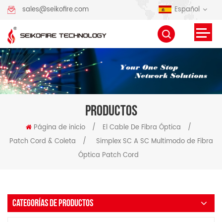
Español
sales@seikofire.com
PRODUCTOS
Página de inicio
/
El Cable De Fibra Óptica
/
Patch Cord & Coleta
/
Simplex SC A SC Multimodo de Fibra
Óptica Patch Cord
CATEGORÍAS DE PRODUCTOS