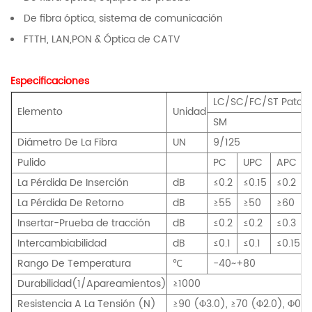
De fibra óptica, sistema de comunicación
FTTH, LAN,PON & Óptica de CATV
Especificaciones
LC/SC/FC/ST Patch 
Elemento
Unidad
SM
Diámetro De La Fibra
UN
9/125
Pulido
PC
UPC
APC
La Pérdida De Inserción
dB
≤0.2
≤0.15
≤0.2
La Pérdida De Retorno
dB
≥55
≥50
≥60
Insertar-Prueba de tracción
dB
≤0.2
≤0.2
≤0.3
Intercambiabilidad
dB
≤0.1
≤0.1
≤0.15
Rango De Temperatura
℃
-40~+80
Durabilidad(1/Apareamientos)
≥1000
Resistencia A La Tensión (N)
≥90 (Φ3.0), ≥70 (Φ2.0), Φ0.9