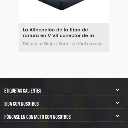
 8
La Alineación de la fibra de
Cor
ranura en V V3 conector de la
emp
fibra
La herramienta de corte de fibra de gran diámetro SH-D104B está diseñada principalmente para cortar fibras de gran diámetro, como fibras ópticas y combinadores de fibra. Los usuarios pueden configurar la tracción de la fibra con ajustes sencillos. Gracias a la fuerza de corte, el cabezal de la herramienta puede cortar sin esfuerzo diversos tipos de fibra y el colimador. La máquina no solo posee la estabilidad de corte necesaria para la producción, sino que también cuenta con capacidad de rectificado. Es flexible y depurable. 该机不仅具备生产所需的切削稳定性，还具有磨削能力，灵活、可调试。
Estructura Simple, fiable, de fácil manejo características Ajustable sitio-asientos puede ser aplicado a todos los tipos de fibras revestidas.
ETIQUETAS CALIENTES
SIGA CON NOSOTROS
PÓNGASE EN CONTACTO CON NOSOTROS