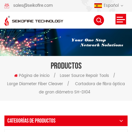
Español
sales@seikofire.com
PRODUCTOS
Página de inicio
/
Laser Source Repair Tools
/
Large Diameter Fiber Cleaver
/
Cortadora de fibra óptica
de gran diámetro SH-D104
CATEGORÍAS DE PRODUCTOS