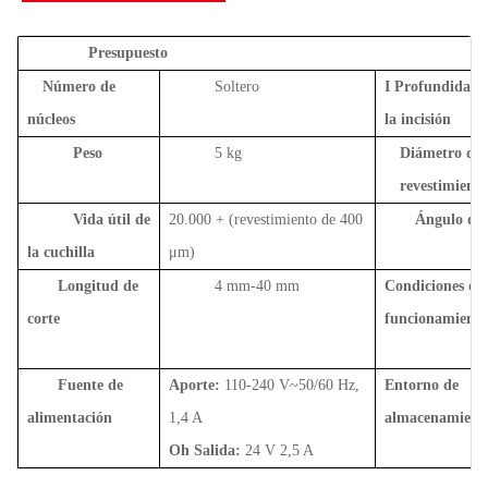
Presupuesto
Número de
Soltero
I
Profundidad d
núcleos
la incisión
Peso
5 kg
Diámetro de
revestimiento
Vida útil de
20.000 +
(revestimiento de 400
Ángulo de 
la cuchilla
μm)
Longitud de
4 mm-40 mm
Condiciones de
corte
funcionamiento
Fuente de
Aporte:
110-240 V~50/60 Hz,
Entorno de
alimentación
1,4 A
almacenamient
Oh
Salida:
24 V 2,5 A