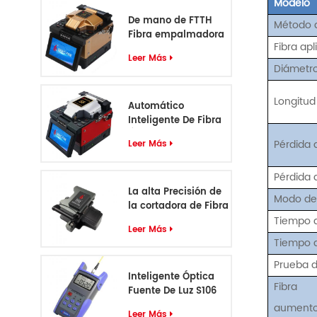
Modelo
De mano de FTTH
Método d
Fibra empalmadora
Fibra apl
S5
Leer Más
Diámetro
Longitud
Automático
Inteligente De Fibra
Óptica
Pérdida 
Leer Más
Empalmadora S6
Pérdida 
La alta Precisión de
Modo de
la cortadora de Fibra
óptica D12
Tiempo 
Leer Más
Tiempo d
Prueba d
Inteligente Óptica
Fibra
Fuente De Luz S106
aument
Leer Más