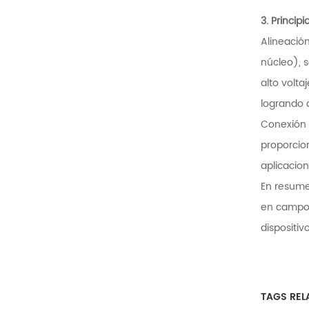
3.
Principi
Alineació
núcleo), s
alto volta
logrando 
Conexión 
proporcio
aplicacio
En resume
en campos
dispositiv
TAGS REL