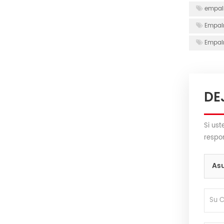
empal
Empalm
Empal
DE
Si ust
respo
Asu