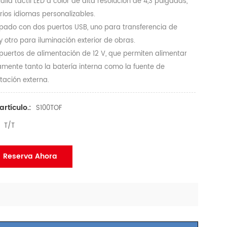
talla táctil LED a color de alta resolución de 4,3 pulgadas,
rios idiomas personalizables.
ipado con dos puertos USB, uno para transferencia de
y otro para iluminación exterior de obras.
 puertos de alimentación de 12 V, que permiten alimentar
amente tanto la batería interna como la fuente de
tación externa.
artículo.:
S100TOF
T/T
Reserva Ahora