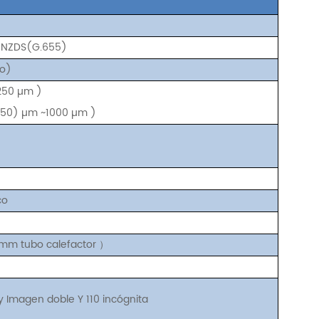
,
NZDS(G.655)
do)
250
µm
)
250)
µm
~1000
µm
)
co
 mm
tubo calefactor
）
 y
Imagen doble Y
110
incógnita