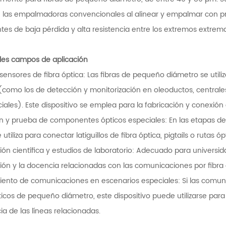
 las empalmadoras convencionales al alinear y empalmar con prec
es de baja pérdida y alta resistencia entre los extremos extrema
ales campos de aplicación
ensores de fibra óptica: Las fibras de pequeño diámetro se utili
(como los de detección y monitorización en oleoductos, centrales
ales). Este dispositivo se emplea para la fabricación y conexión 
n y prueba de componentes ópticos especiales: En las etapas 
e utiliza para conectar latiguillos de fibra óptica, pigtails o rutas
ión científica y estudios de laboratorio: Adecuado para universid
ión y la docencia relacionadas con las comunicaciones por fibra
nto de comunicaciones en escenarios especiales: Si las comunicac
icos de pequeño diámetro, este dispositivo puede utilizarse para
a de las líneas relacionadas.