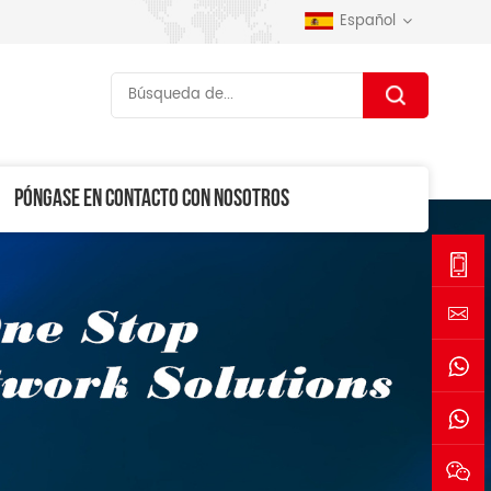
Español
PÓNGASE EN CONTACTO CON NOSOTROS
+86-
1530006
sales@se
+861530
+861770