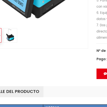
5. Pan
con va
6. Equ
datos 
7. Dos
direct
alimen
Nº de 
Pago:
LLE DEL PRODUCTO