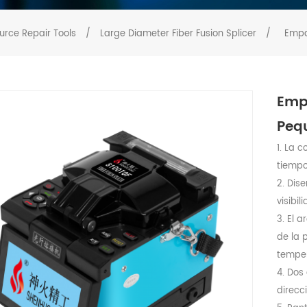
urce Repair Tools
/
Large Diameter Fiber Fusion Splicer
/
Empa
Emp
Peq
1. La 
tiempo
2. Dis
visibi
3. El 
de la 
temper
4. Dos
direcci