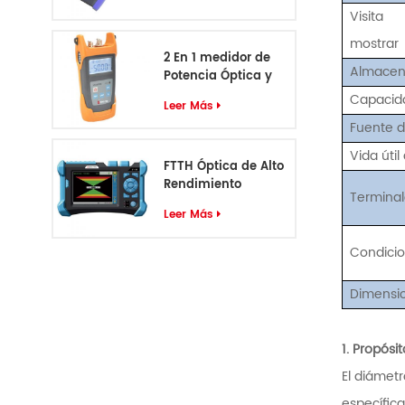
Visita
mostrar
2 En 1 medidor de
Almacen
Potencia Óptica y
VFL S405
Capacida
Leer Más
Fuente d
Vida útil
FTTH Óptica de Alto
Rendimiento
Terminal
Identificador de
Leer Más
Cable S-55
Condicio
Dimensi
1.
Propósit
El diámetr
específic