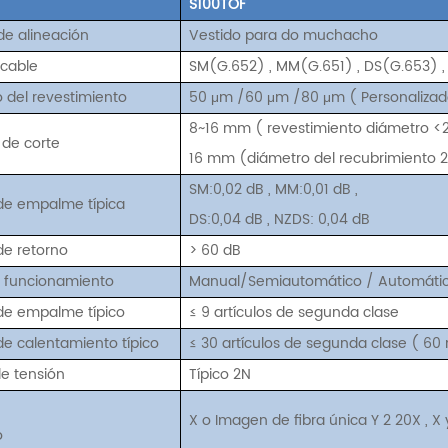
S100TOF
e alineación
Vestido para
do
muchacho
icable
SM(G.652)
,
MM(G.651)
,
DS(G.653)
 del revestimiento
50
μm
/60
μm
/80
μm
(
Personaliza
8~16 mm
(
revestimiento
diámetro
<
 de corte
16 mm (diámetro del recubrimiento 
SM:0,02 dB
,
MM:0,01 dB
,
de empalme típica
DS:0,04 dB
,
NZDS: 0,04 dB
de retorno
>
60 dB
 funcionamiento
Manual/Semiautomático
/
Automáti
de empalme típico
≤
9
artículos de segunda clase
e calentamiento típico
≤
30
artículos de segunda clase
(
60
e tensión
Típico 2N
X o
Imagen de fibra única Y
2
20X
,
X
o