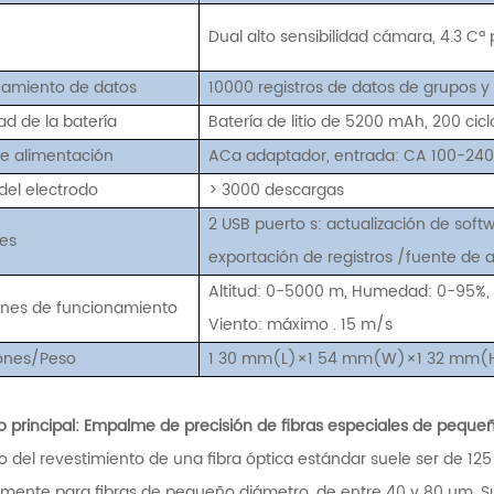
Dual
alto
sensibilidad
cámara,
4.3
Cª
amiento de datos
10000
registros de datos de grupos y
d de la batería
Batería de litio de 5200 mAh,
200
cic
e alimentación
ACa
adaptador, entrada: CA 100-240 
 del electrodo
>
3000 descargas
2
USB
puerto
s:
actualización de softw
es
exportación de registros
/fuente de a
Altitud: 0-5000 m, Humedad: 0-95%,
nes de funcionamiento
Viento:
máximo
.
15 m/s
ones/Peso
1
30
mm(L)×1
54
mm(W)×1
32
mm(H
o principal: Empalme de precisión de fibras especiales de peque
o del revestimiento de una fibra óptica estándar suele ser de 12
amente para fibras de pequeño diámetro, de entre 40 y 80 µm. Su