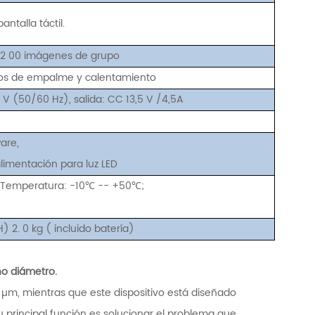
pantalla táctil.
2
00 imágenes de grupo
los de empalme y calentamiento
V (50/60 Hz), salida: CC 13,5 V
/4,5A
are,
limentación para luz LED
Temperatura:
-10℃
--
+50℃;
) 2.
0
kg (
incluido
batería)
ño diámetro.
5 µm, mientras que este dispositivo está diseñado
 principal función es solucionar el problema que