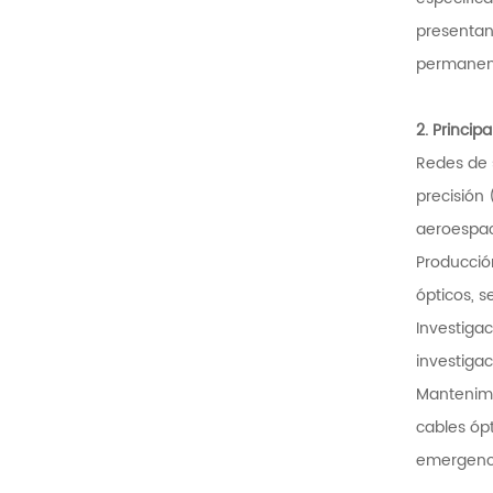
presentan
permanent
2.
Princip
Redes de s
precisión 
aeroespaci
Producció
ópticos, s
Investigac
investigac
Mantenimie
cables ópt
emergenci