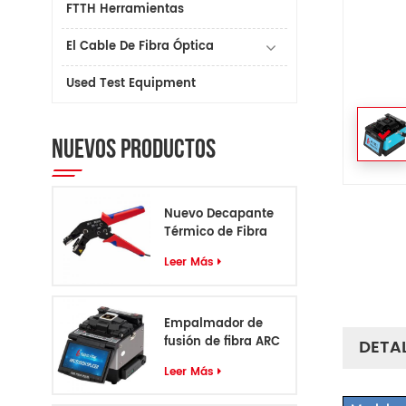
FTTH Herramientas
El Cable De Fibra Óptica
Used Test Equipment
NUEVOS PRODUCTOS
Nuevo Decapante
Térmico de Fibra
Leer Más
Empalmador de
fusión de fibra ARC
DETA
profesional de 6
Leer Más
motores