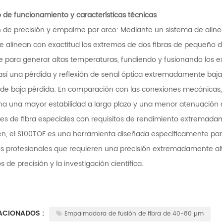
o de funcionamiento y características técnicas
n de precisión y empalme por arco: Mediante un sistema de aline
e alinean con exactitud los extremos de dos fibras de pequeño diá
je para generar altas temperaturas, fundiendo y fusionando los ex
así una pérdida y reflexión de señal óptica extremadamente baja
de baja pérdida: En comparación con las conexiones mecánicas
na una mayor estabilidad a largo plazo y una menor atenuación 
nes de fibra especiales con requisitos de rendimiento extremadam
n, el S100TOF es una herramienta diseñada específicamente para 
 profesionales que requieren una precisión extremadamente alta,
os de precisión y la investigación científica.
ACIONADOS :
Empalmadora de fusión de fibra de 40-80 µm