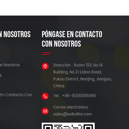
N NOSOTROS
PÓNGASE EN CONTACTO
CON NOSOTROS
e Nosotros
Dirección : Room 501, No.14
Building, No.21 Lidao Road,
s
Pukou District, Nanjing, Jiangsu,
China.
En Contacto Con
Tel : +86-15300065966
Correo electrónico :
sales@seikofire.com