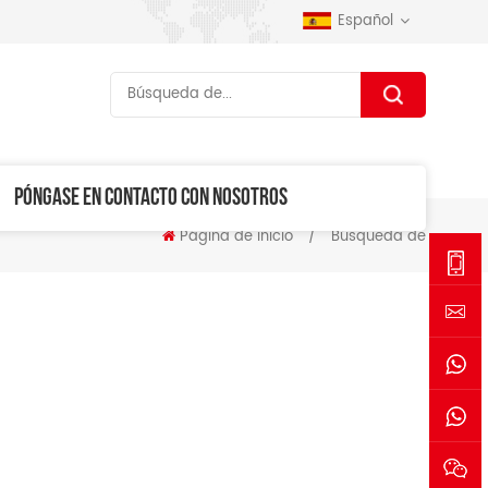
Español
PÓNGASE EN CONTACTO CON NOSOTROS
Página de inicio
/
Búsqueda de
+86-
1530006
sales@se
+861530
+861770