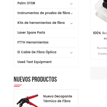
Palm OTDR
Instrumentos de prueba de fibra
Kits de herramientas de fibra
Laser Spare Parts
100% Яп
в
FTTH Herramientas
Высока
El Cable De Fibra Óptica
Кливе
"Фудзик
Used Test Equipment
сварочный
инстр
оптичес
NUEVOS PRODUCTOS
Nuevo Decapante
Térmico de Fibra