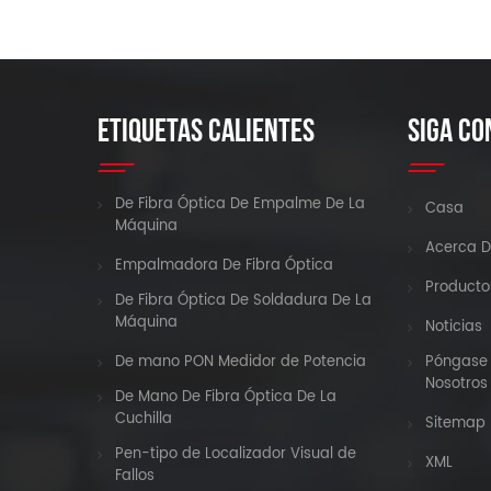
ETIQUETAS CALIENTES
SIGA CO
De Fibra Óptica De Empalme De La
Casa
Máquina
Acerca D
Empalmadora De Fibra Óptica
Producto
De Fibra Óptica De Soldadura De La
Máquina
Noticias
De mano PON Medidor de Potencia
Póngase 
Nosotros
De Mano De Fibra Óptica De La
Cuchilla
Sitemap
Pen-tipo de Localizador Visual de
XML
Fallos