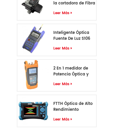
la cortadora de Fibra
óptica D12
Leer Más
Inteligente Óptica
Fuente De Luz S106
Leer Más
2 En 1 medidor de
Potencia Óptica y
VFL S405
Leer Más
FTTH Óptica de Alto
Rendimiento
Identificador de
Leer Más
Cable S-55