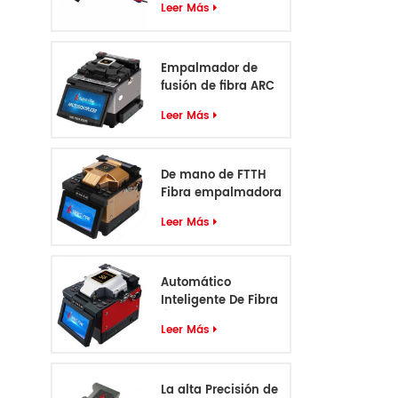
Leer Más
Empalmador de
fusión de fibra ARC
profesional de 6
Leer Más
motores
De mano de FTTH
Fibra empalmadora
S5
Leer Más
Automático
Inteligente De Fibra
Óptica
Leer Más
Empalmadora S6
La alta Precisión de