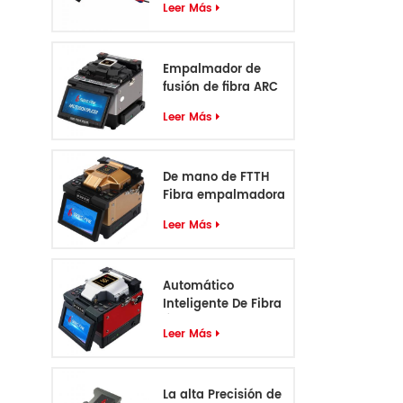
Leer Más
уст
эксплуат
о
Empalmador de
fusión de fibra ARC
profesional de 6
Leer Más
motores
De mano de FTTH
Fibra empalmadora
S5
Leer Más
Automático
Inteligente De Fibra
Óptica
Leer Más
Empalmadora S6
La alta Precisión de