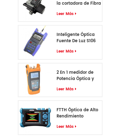
la cortadora de Fibra
óptica D12
Leer Más
Inteligente Óptica
Fuente De Luz S106
Leer Más
2 En 1 medidor de
Potencia Óptica y
VFL S405
Leer Más
FTTH Óptica de Alto
Rendimiento
Identificador de
Leer Más
Cable S-55