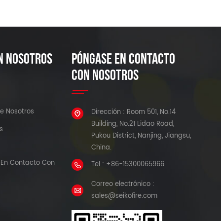
N NOSOTROS
PÓNGASE EN CONTACTO
CON NOSOTROS
e Nosotros
Dirección : Room 501, No.14
Building, No.21 Lidao Road,
s
Pukou District, Nanjing, Jiangsu,
China.
En Contacto Con
Tel : +86-15300065966
Correo electrónico :
sales@seikofire.com