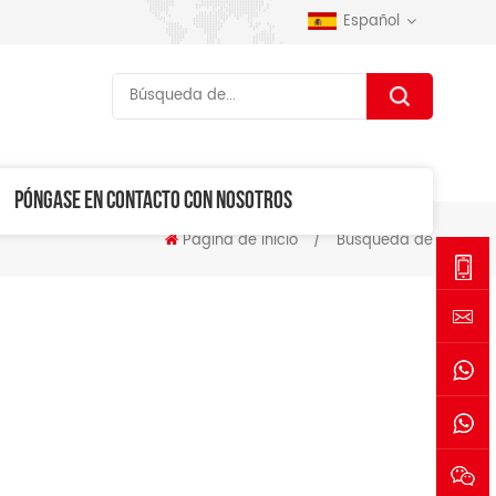
Español
PÓNGASE EN CONTACTO CON NOSOTROS
Página de inicio
/
Búsqueda de
+86-
1530006
sales@se
+861530
+861770