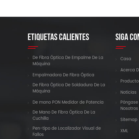
ETIQUETAS CALIENTES
SIGA CO
De Fibra Óptica De Empalme De La
Casa
Máquina
Acerca D
Empalmadora De Fibra Óptica
Producto
De Fibra Óptica De Soldadura De La
Máquina
Noticias
De mano PON Medidor de Potencia
Póngase 
Nosotros
De Mano De Fibra Óptica De La
Cuchilla
Sitemap
Pen-tipo de Localizador Visual de
XML
Fallos