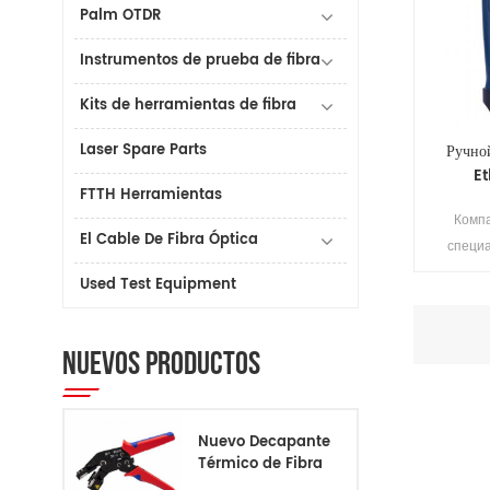
Palm OTDR
Instrumentos de prueba de fibra
Kits de herramientas de fibra
Laser Spare Parts
Ручно
Et
FTTH Herramientas
Компа
El Cable De Fibra Óptica
специ
наружног
Used Test Equipment
Дружес
польз
разр
NUEVOS PRODUCTOS
сенсор
загрузка
качество
Nuevo Decapante
Полная
Térmico de Fibra
тестир