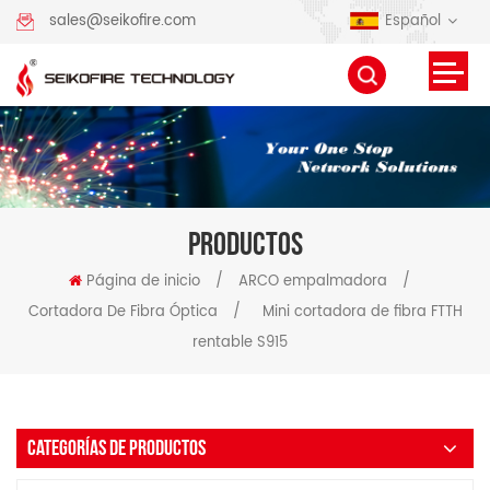
Español
sales@seikofire.com
PRODUCTOS
Página de inicio
/
ARCO empalmadora
/
Cortadora De Fibra Óptica
/
Mini cortadora de fibra FTTH
rentable S915
CATEGORÍAS DE PRODUCTOS