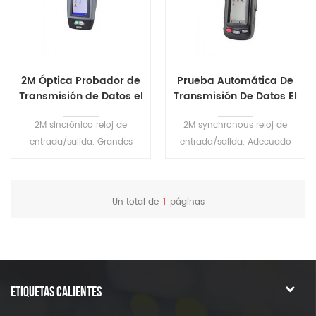
2M Óptica Probador de
Prueba Automática De
Transmisión de Datos el
Transmisión De Datos El
Analizador de
Analizador De
2M sincrónico reloj de
2M synchronous reloj de
entrada/salida. Grandes
entrada/salida. Adecuado
capacidad de la batería de Li
para aplicaciones de gama
garantiza más de 8 horas de
alta. PC puede realizar el
trabajo sin externas. Es de las
control remoto del probador
Un total de
1
páginas
herramientas necesarias
a través de Ethernet.
para diario de
mantenimiento, solución de
problemas y la instalación
de equipos y mantenimiento.
ETIQUETAS CALIENTES